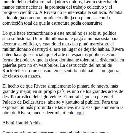
mundo del socialismo: trabajadores unidos, Lenin estrechando
manos entre naciones, la promesa del trabajo colectivo y el
progreso científico. A Rivera no le interesaba la sutileza. Pintaba
la ideología como un arquitecto dibuja un plano — con la
convicción total de que la estructura podía construirse.
Lo que hace extraordinario a este mural no es solo su política
sino su historia. Un multimillonario le pagó a un marxista para
decorar su edificio, y cuando el marxista pintó marxismo, el
multimillonario destruyó el arte en lugar de dejarlo hablar. Rivera
entendía algo esencial: que el arte en espacios públicos es una
forma de poder, y que la clase dominante tolerará la disidencia en
galerías pero no en vestíbulos. La destrucción del mural de
Rockefeller no fue censura en el sentido habitual — fue guerra
de clases con mazos.
El hecho de que Rivera simplemente lo pintara de nuevo, más
grande y mejor, en su propio país, es uno de los grandes actos de
desafío artístico del siglo veinte. El mural sigue en pie en el
Palacio de Bellas Artes, abierto y gratuito al público. Para una
exploración más profunda de las ideas marxistas que animaron la
obra de Rivera, puedes leer mi artículo
aquí
.
Abdul Hamid Achik
Construyo herramientas serias para el trabajo con agentes.