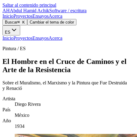
Saltar al contenido principal
AH
Abdul Hamid Achik
Software / escritura
Inicio
Proyectos
Ensayos
Acerca
Buscar
⌘ K
Cambiar el tema de color
ES
Inicio
Proyectos
Ensayos
Acerca
Pintura
/
ES
El Hombre en el Cruce de Caminos y el
Arte de la Resistencia
Sobre el Muralismo, el Marxismo y la Pintura que Fue Destruida
y Renació
Artista
Diego Rivera
País
México
Año
1934