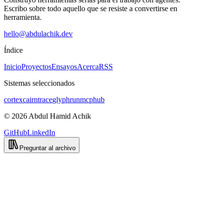
Escribo sobre todo aquello que se resiste a convertirse en
herramienta.
hello@abdulachik.dev
Índice
Inicio
Proyectos
Ensayos
Acerca
RSS
Sistemas seleccionados
cortex
cairntrace
glyphrun
mcphub
©
2026
Abdul Hamid Achik
GitHub
LinkedIn
Preguntar al archivo