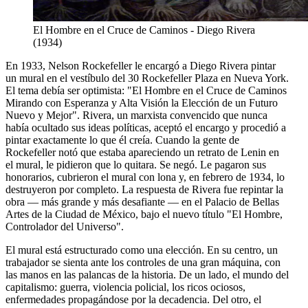
El Hombre en el Cruce de Caminos - Diego Rivera
(1934)
En 1933, Nelson Rockefeller le encargó a Diego Rivera pintar
un mural en el vestíbulo del 30 Rockefeller Plaza en Nueva York.
El tema debía ser optimista: "El Hombre en el Cruce de Caminos
Mirando con Esperanza y Alta Visión la Elección de un Futuro
Nuevo y Mejor". Rivera, un marxista convencido que nunca
había ocultado sus ideas políticas, aceptó el encargo y procedió a
pintar exactamente lo que él creía. Cuando la gente de
Rockefeller notó que estaba apareciendo un retrato de Lenin en
el mural, le pidieron que lo quitara. Se negó. Le pagaron sus
honorarios, cubrieron el mural con lona y, en febrero de 1934, lo
destruyeron por completo. La respuesta de Rivera fue repintar la
obra — más grande y más desafiante — en el Palacio de Bellas
Artes de la Ciudad de México, bajo el nuevo título "El Hombre,
Controlador del Universo".
El mural está estructurado como una elección. En su centro, un
trabajador se sienta ante los controles de una gran máquina, con
las manos en las palancas de la historia. De un lado, el mundo del
capitalismo: guerra, violencia policial, los ricos ociosos,
enfermedades propagándose por la decadencia. Del otro, el