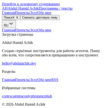
Перейти к основному содержанию
AH
Abdul Hamid Achik
Программы / тексты
Главная
Проекты
Эссе
Обо мне
Поиск
⌘ K
Сменить цветовую тему
RU
Главная
Проекты
Эссе
Обо мне
Загрузка страницы
Abdul Hamid Achik
Создаю серьёзные инструменты для работы агентов. Пишу
обо всём, что сопротивляется превращению в инструмент.
hello@abdulachik.dev
Разделы
Главная
Проекты
Эссе
Обо мне
RSS
Избранные системы
cortex
cairntrace
glyphrun
mcphub
©
2026
Abdul Hamid Achik